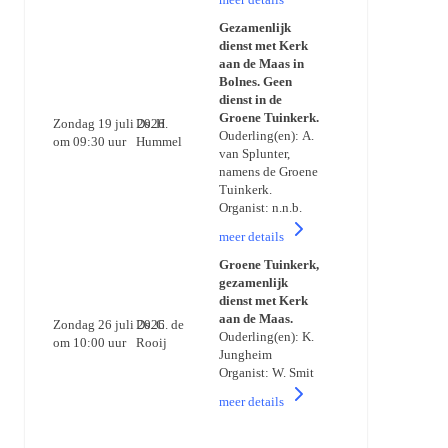
Gezamenlijk
dienst met Kerk
aan de Maas in
Bolnes. Geen
dienst in de
Groene Tuinkerk.
Zondag 19 juli 2026
Ds. H.
Ouderling(en): A.
om 09:30 uur
Hummel
van Splunter,
namens de Groene
Tuinkerk.
Organist: n.n.b.
meer details
Groene Tuinkerk,
gezamenlijk
dienst met Kerk
aan de Maas.
Zondag 26 juli 2026
Ds. C. de
Ouderling(en): K.
om 10:00 uur
Rooij
Jungheim
Organist: W. Smit
meer details