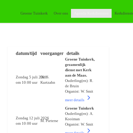
Groene Tuinkerk
Over ons
Agenda Kerkdiensten
Kerkdienst
datum/tijd
voorganger
details
Groene Tuinkerk,
gezamenlijk
dienst met Kerk
aan de Maas.
Zondag 5 juli 2026
Ds. S.
Ouderling(en): R.
om 10:00 uur
Kurtzahn
de Bruin
Organist: W. Smit
meer details
Groene Tuinkerk
Ouderling(en): A.
Zondag 12 juli 2026
Kooiman
M. Pieterse
om 10:00 uur
Organist: W. Smit
meer details