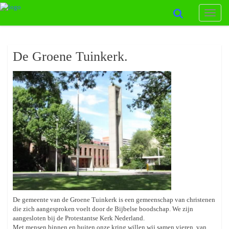
Toggle
naviga
De Groene Tuinkerk.
De gemeente van de Groene Tuinkerk is een gemeenschap van christenen
die zich aangesproken voelt door de Bijbelse boodschap. We zijn
aangesloten bij de Protestantse Kerk Nederland.
Met mensen binnen en buiten onze kring willen wij samen vieren, van