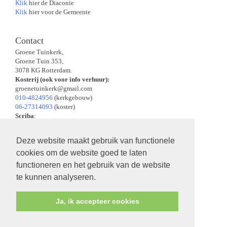
Klik
hier de Diaconie
Klik
hier voor de Gemeente
Contact
Groene Tuinkerk,
Groene Tuin 353,
3078 KG Rotterdam.
Kosterij (ook voor info verhuur):
groenetuinkerk@gmail.com
010-4824956
(kerkgebouw)
06-27314093
(koster)
Scriba
:
scriba.groenetuinkerk@gmail.com
Kerkrentmeesters
:
Deze website maakt gebruik van functionele
kerkrentm.groenetuinkerk@gmail.com
cookies om de website goed te laten
Diaconie
:
diaconie.groenetuinkerk@gmail.com
functioneren en het gebruik van de website
Predikant: ds. Stèphan Kurtzahn:
te kunnen analyseren.
stephankurtzahn@kpnmail.nl
06-49910403
Ja, ik accepteer cookies